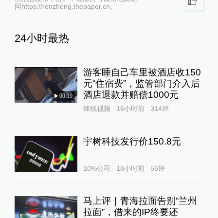
问https://renzheng.thepaper.cn。
24小时最热
游客睡自己车里被酒店收150
元“住宿费”，监管部门介入后
酒店退款并赔偿1000元
00:19
锋线视频
16小时前
314
评
宇树科技发行价150.8元
10%公司
18小时前
56
评
马上评｜青海拉面告别“兰州
拉面”，借来的IP终要还