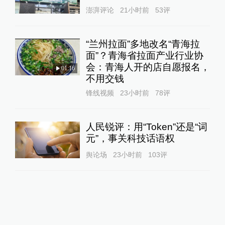
澎湃评论
21小时前
53
评
“兰州拉面”多地改名“青海拉
面”？青海省拉面产业行业协
会：青海人开的店自愿报名，
01:16
不用交钱
锋线视频
23小时前
78
评
人民锐评：用“Token”还是“词
元”，事关科技话语权
舆论场
23小时前
103
评