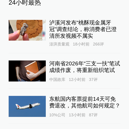
24小时最热
泸溪河发布“桃酥现金属牙
冠”调查结论，称消费者已澄
清所发视频不属实
澎湃质量观
18小时前
266
评
河南省2026年“三支一扶”笔试
成绩作废，将重新组织笔试
中国政库
12小时前
37
评
东航国内客票提前14天可免
费退改，其他航司如何规定？
10%公司
13小时前
87
评