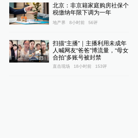
北京：非京籍家庭购房社保个
税缴纳年限下调为一年
地产界
8小时前
56
评
扫描“主播”｜主播利用未成年
人喊网友“爸爸”博流量，“母女
合拍”多账号被封禁
1
直击现场
18小时前
153
评