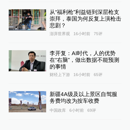
从“福利枪”利益链到深层枪支
崇拜，泰国为何反复上演枪击
悲剧？
澎湃世界观
16小时前
75
评
李开复：AI时代，人的优势
在“右脑”，做出数据不能预测
的事情
财经上下游
16小时前
65
评
新疆4A级及以上景区自驾服
务费均改为按车收费
中国政库
6小时前
69
评