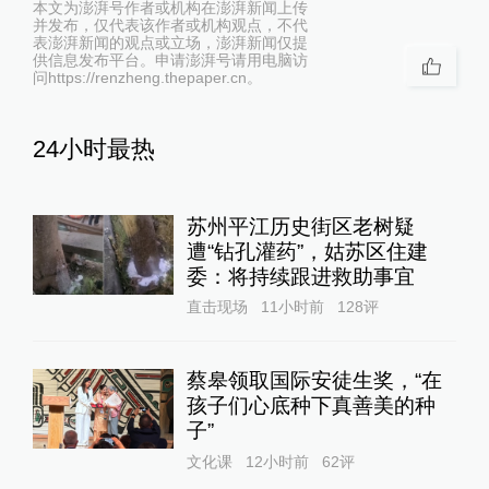
本文为澎湃号作者或机构在澎湃新闻上传
并发布，仅代表该作者或机构观点，不代
表澎湃新闻的观点或立场，澎湃新闻仅提
供信息发布平台。申请澎湃号请用电脑访
问https://renzheng.thepaper.cn。
24小时最热
苏州平江历史街区老树疑
遭“钻孔灌药”，姑苏区住建
委：将持续跟进救助事宜
直击现场
11小时前
128
评
蔡皋领取国际安徒生奖，“在
孩子们心底种下真善美的种
子”
文化课
12小时前
62
评