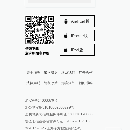
Android版
iPhone版
扫码下载
iPad版
澎湃新闻客户端
关于澎湃
加入澎湃
联系我们
广告合作
法律声明
隐私政策
澎湃矩阵
新闻报料
报料热线: 021-962866
澎湃新闻微博
沪ICP备14003370号
报料邮箱: news@thepaper.cn
澎湃新闻公众号
沪公网安备31010602000299号
澎湃新闻抖音号
互联网新闻信息服务许可证：31120170006
派生万物开放平台
增值电信业务经营许可证：沪B2-2017116
© 2014-
2026
上海东方报业有限公司
IP SHANGHAI