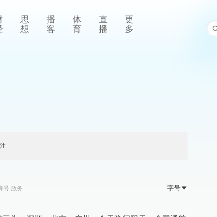
财
思
播
体
直
更
经
想
客
育
播
多
注
字号
湃号·政务