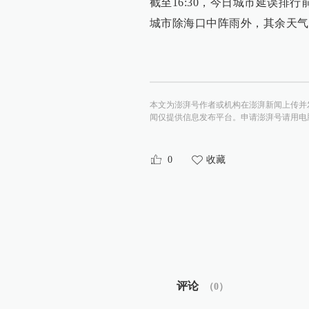
截至16:30，今日城市延误排
城市除海口中阵雨外，其余天气
本文为澎湃号作者或机构在澎湃新闻上传并
闻仅提供信息发布平台。申请澎湃号请用电脑访问http:/
0
收藏
评论
（
0
）