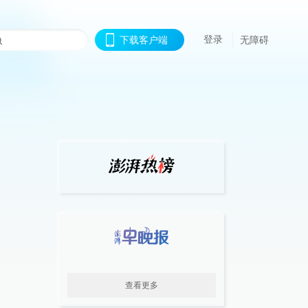
登录
下载客户端
无障碍
查看更多