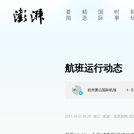
要
精
国
时
闻
选
际
事
航班运行动态
杭州萧山国际机场
关
2017-10-11 16:29
浙江
来源：
澎湃新闻·澎