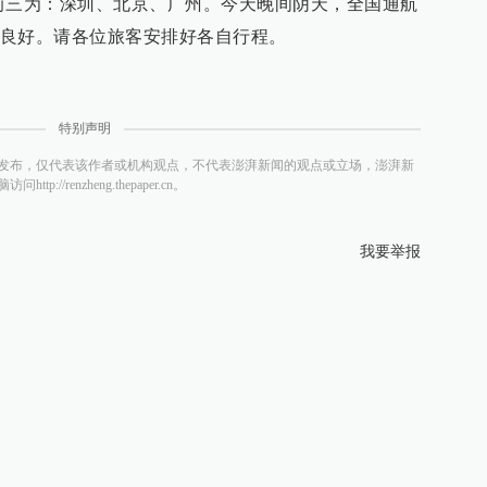
行前三为：深圳、北京、广州。今天晚间阴天，全国通航
良好。请各位旅客安排好各自行程。
特别声明
发布，仅代表该作者或机构观点，不代表澎湃新闻的观点或立场，澎湃新
/renzheng.thepaper.cn。
我要举报