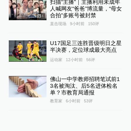
扫描“主播”｜主播利用未成年
人喊网友“爸爸”博流量，“母女
合拍”多账号被封禁
1
直击现场
9小时前
150
评
U17国足三连胜晋级明日之星
半决赛，定位球成最大亮点
运动家
12小时前
56
评
佛山一中学教师招聘笔试前1
3名被淘汰、后5名进体检名
单？市教育局通报
教育家
6小时前
53
评