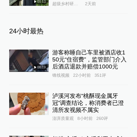
01:13
超级乡村研究所
2天前
24小时最热
游客称睡自己车里被酒店收1
50元“住宿费”，监管部门介入
后酒店退款并赔偿1000元
00:19
锋线视频
22小时前
351
评
泸溪河发布“桃酥现金属牙
冠”调查结论，称消费者已澄
清所发视频不属实
澎湃质量观
8小时前
260
评