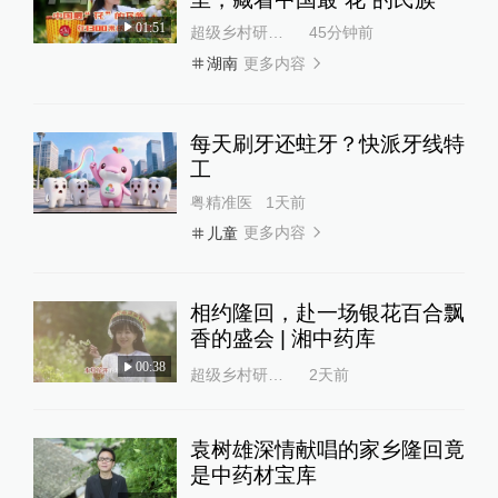
01:51
超级乡村研究所
45分钟前
更多内容
湖南
每天刷牙还蛀牙？快派牙线特
工
粤精准医
1天前
更多内容
儿童
相约隆回，赴一场银花百合飘
香的盛会 | 湘中药库
00:38
超级乡村研究所
2天前
袁树雄深情献唱的家乡隆回竟
是中药材宝库