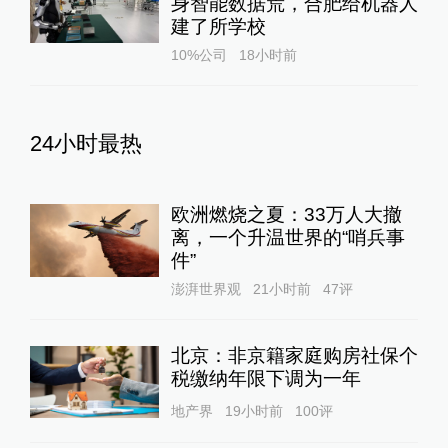
身智能数据荒，合肥给机器人
建了所学校
10%公司
18小时前
24小时最热
欧洲燃烧之夏：33万人大撤
离，一个升温世界的“哨兵事
件”
澎湃世界观
21小时前
47
评
北京：非京籍家庭购房社保个
税缴纳年限下调为一年
地产界
19小时前
100
评