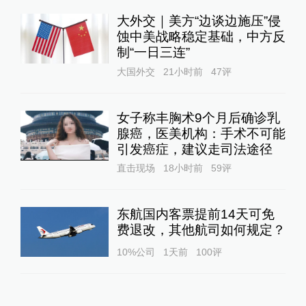
大外交｜美方“边谈边施压”侵
蚀中美战略稳定基础，中方反
制“一日三连”
大国外交
21小时前
47
评
女子称丰胸术9个月后确诊乳
腺癌，医美机构：手术不可能
引发癌症，建议走司法途径
直击现场
18小时前
59
评
东航国内客票提前14天可免
费退改，其他航司如何规定？
10%公司
1天前
100
评