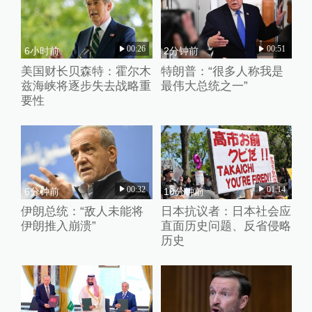
00:26
00:51
6小时前
2分钟前
美国财长贝森特：霍尔木
特朗普：“很多人称我是
兹海峡将逐步失去战略重
最伟大总统之一”
要性
00:32
01:14
6分钟前
10分钟前
伊朗总统：“敌人未能将
日本抗议者：日本社会应
伊朗推入崩溃”
直面历史问题、反省侵略
历史