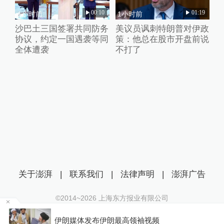
00:10
01:19
1小时前
1小时前
沙巴土三国签署共同防务
美议员讽刺特朗普对伊政
协议，约定一国遇袭等同
策：他总在股市开盘前说
全体遭袭
不打了
关于澎湃
|
联系我们
|
法律声明
|
澎湃广告
©2014~
2026
上海东方报业有限公司
沪ICP证：沪B2-20170116 | 沪ICP备14003370号
某
伊朗媒体发布伊朗最高领袖视频
互联网新闻信息服务许可证：31120170006