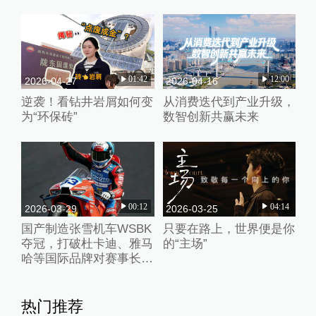
01:42
12:00
2026-04-27
2026-04-16
逆袭！看钻井岩屑如何变
从消费迭代到产业升级，
为“环保砖”
数智创新共赢未来
00:12
04:14
2026-03-29
2026-03-25
国产制造张雪机车WSBK
只要在路上，世界便是你
夺冠，打破杜卡迪、雅马
的“主场”
哈等国际品牌对赛事长期
垄断
热门推荐