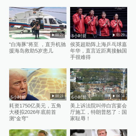
00:22
01:29
3小时前
3小时前
“白海豚”将至 ，直升机驰
侯英超助阵上海乒乓球嘉
援海岛救助5岁患儿
年华，直言近距离接触国
手很难得
00:21
00:34
5小时前
6小时前
耗资1750亿美元，五角
美上诉法院叫停白宫宴会
大楼拟2026年底前首
厅施工，特朗普怒了：国
测“金穹”
家耻辱！