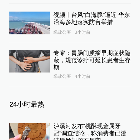
视频丨台风“白海豚”逼近 华东
沿海多地落实防台举措
绿政公署
3小时前
专家：胃肠间质瘤早期症状隐
蔽，规范诊疗可延长患者生存
期
绿政公署
4小时前
24小时最热
泸溪河发布“桃酥现金属牙
冠”调查结论，称消费者已澄