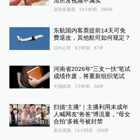
清所发视频不属实
澎湃质量观
13小时前
266
评
东航国内客票提前14天可免
费退改，其他航司如何规定？
10%公司
8小时前
87
评
河南省2026年“三支一扶”笔试
成绩作废，将重新组织笔试
中国政库
7小时前
34
评
扫描“主播”｜主播利用未成年
人喊网友“爸爸”博流量，“母女
合拍”多账号被封禁
1
直击现场
14小时前
150
评