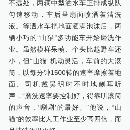
不远处，两辆中型洒水车正排成纵队
匀速移动，车后呈扇面喷洒着清洗
液。等洒水车把地面洒满泡沫后，两
辆小巧的“山猫”多功能车开始磨洗作
业。虽然模样呆萌、个头比越野车还
小，但“山猫”机动灵活，车前的大滚
筒，以每分钟1500转的速率摩擦着地
面。司机戴昊明时不时地侧耳听
声，“磨洗速率要控制好，得靠听滚筒
的声音，‘唰唰’的最好。”他说，“山
猫”的效率比人工作业至少高四倍，而