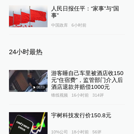
人民日报任平：“家事”与“国
事”
中国政库
6小时前
24小时最热
游客睡自己车里被酒店收150
元“住宿费”，监管部门介入后
酒店退款并赔偿1000元
00:19
锋线视频
16小时前
314
评
宇树科技发行价150.8元
10%公司
18小时前
56
评