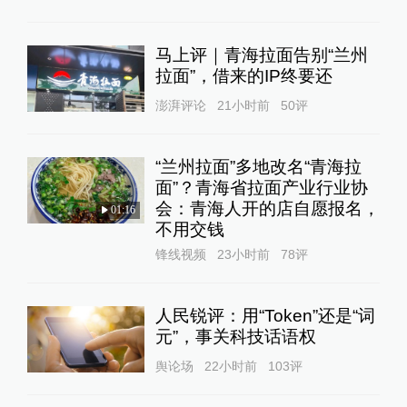
马上评｜青海拉面告别“兰州
拉面”，借来的IP终要还
澎湃评论
21小时前
50
评
“兰州拉面”多地改名“青海拉
面”？青海省拉面产业行业协
会：青海人开的店自愿报名，
01:16
不用交钱
锋线视频
23小时前
78
评
人民锐评：用“Token”还是“词
元”，事关科技话语权
舆论场
22小时前
103
评