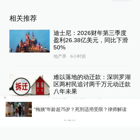
相关推荐
迪士尼：2026财年第三季度
盈利26.38亿美元，同比下滑
50%
地产界
6小时前
难以落地的动迁款：深圳罗湖
区两村民追讨两千万元动迁款
八年未果
地产界
9小时前
169
评
罕
“梅姨”年龄超75岁？死刑适用受限？律师解读
永利澳门：二季度永利皇宫经
营收入6.53亿美元，同比增长
21%