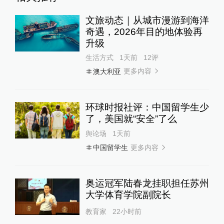
文旅动态｜从城市漫游到海洋
奇遇，2026年目的地体验再
升级
生活方式
1天前
12
评
更多内容
澳大利亚
环球时报社评：中国留学生少
了，美国就“安全”了么
舆论场
1天前
更多内容
中国留学生
奥运冠军陆春龙挂职担任苏州
大学体育学院副院长
教育家
22小时前