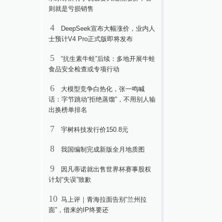
则就是亏损销售
4
DeepSeek宣布大幅涨价，业内人
士预计V4 Pro正式版即将发布
5
“抗生素牛蛙”后续：多地开展牛蛙
食品安全检查或专项行动
6
大模型竞争白热化，张一鸣喊
话：字节跳动“拒绝蒸馏”，不用别人输
出换榜单排名
7
宇树科技发行价150.8元
8
我国编制完成新版全月地质图
9
因凡蒂诺就出售世界杯赛事股权
计划“失误”致歉
10
马上评｜青海拉面告别“兰州拉
面”，借来的IP终要还