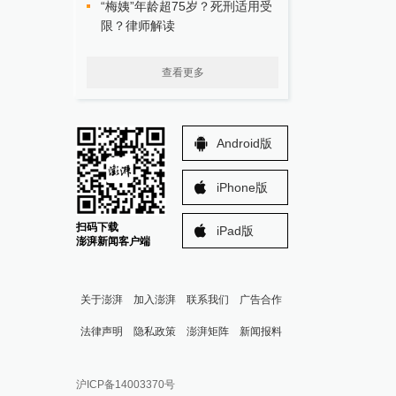
“梅姨”年龄超75岁？死刑适用受
限？律师解读
查看更多
Android版
iPhone版
扫码下载
iPad版
澎湃新闻客户端
关于澎湃
加入澎湃
联系我们
广告合作
法律声明
隐私政策
澎湃矩阵
新闻报料
报料热线: 021-962866
澎湃新闻微博
沪ICP备14003370号
报料邮箱: news@thepaper.cn
澎湃新闻公众号