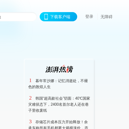
登录
下载客户端
无障碍
1
暮年常沙娜：记忆消逝处，不褪
色的敦煌人生
2
韩国“超高龄社会”切面：40℃国家
灾难状态下，2400名首尔老人还在巷
子里收废纸
3
存储芯片成本压力开始释放！余
承东称所有手机都要大规模涨价，否