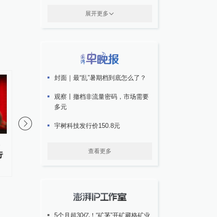
展开更多
封面｜最“乱”暑期档到底怎么了？
观察丨撤档非流量密码，市场需要
多元
宇树科技发行价150.8元
，
国际金价显著跳涨，多家黄金品
A股三大股指涨跌互现
查看更多
行
牌单日报价涨超55元
掀涨停潮
5个月超30亿！“矿茅”开矿藏格矿业