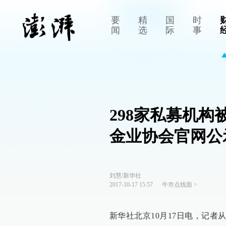
要
精
国
时
闻
选
际
事
298家私募机
金业协会官网公
刘慧/新华社
2017-10-17 15:57
牛市点线面
>
新华社北京10月17日电，记者从