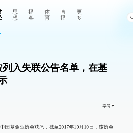
财
思
播
体
直
更
经
想
客
育
播
多
构被列入失联公告名单，在基
示
字号
中国基金业协会获悉，截至2017年10月10日，该协会