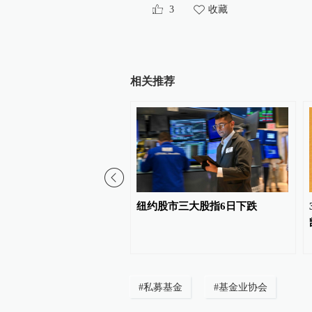
3
收藏
相关推荐
大股指涨跌互现，煤炭股
纽约股市三大股指6日下跌
潮
#
私募基金
#
基金业协会