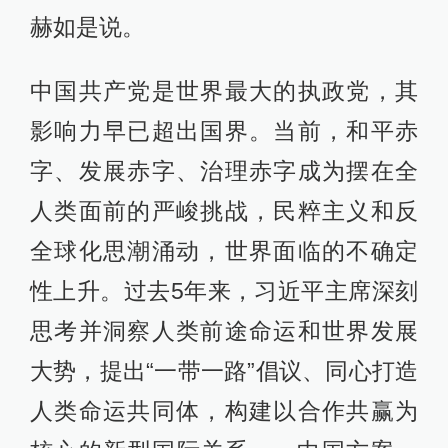
赫如是说。
中国共产党是世界最大的执政党，其
影响力早已超出国界。当前，和平赤
字、发展赤字、治理赤字成为摆在全
人类面前的严峻挑战，民粹主义和反
全球化思潮涌动，世界面临的不确定
性上升。过去5年来，习近平主席深刻
思考并洞察人类前途命运和世界发展
大势，提出“一带一路”倡议、同心打造
人类命运共同体，构建以合作共赢为