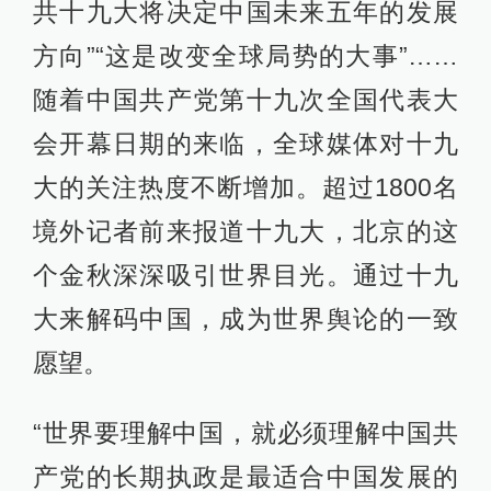
共十九大将决定中国未来五年的发展
方向”“这是改变全球局势的大事”……
随着中国共产党第十九次全国代表大
会开幕日期的来临，全球媒体对十九
大的关注热度不断增加。超过1800名
境外记者前来报道十九大，北京的这
个金秋深深吸引世界目光。通过十九
大来解码中国，成为世界舆论的一致
愿望。
“世界要理解中国，就必须理解中国共
产党的长期执政是最适合中国发展的