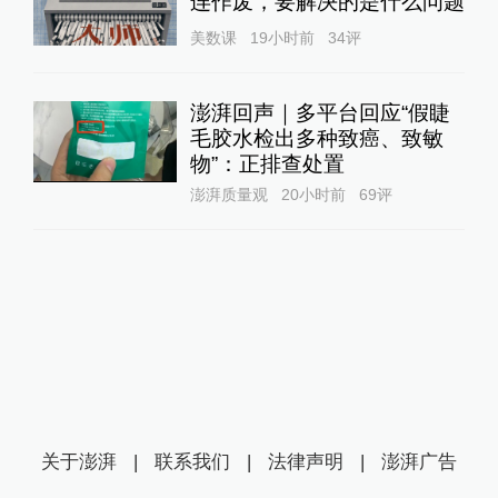
连作废，要解决的是什么问题
美数课
19小时前
34
评
澎湃回声｜多平台回应“假睫
毛胶水检出多种致癌、致敏
物”：正排查处置
澎湃质量观
20小时前
69
评
关于澎湃
|
联系我们
|
法律声明
|
澎湃广告