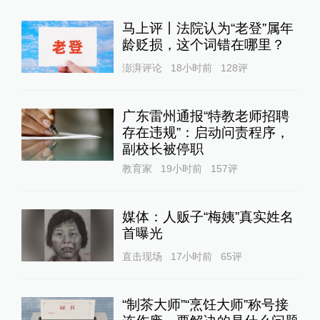
马上评丨法院认为“老登”属年
龄贬损，这个词错在哪里？
澎湃评论
18小时前
128
评
广东雷州通报“特教老师招聘
存在违规”：启动问责程序，
副校长被停职
教育家
19小时前
157
评
媒体：人贩子“梅姨”真实姓名
首曝光
直击现场
17小时前
65
评
“制茶大师”“烹饪大师”称号接