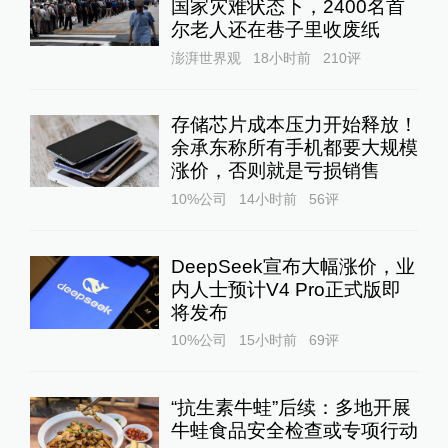
国家灾难状态下，2400名首
尔老人还在巷子里收废纸
澎湃世界观
18小时前
210
评
存储芯片成本压力开始释放！
余承东称所有手机都要大规模
涨价，否则就是亏损销售
10%公司
14小时前
56
评
DeepSeek宣布大幅涨价，业
内人士预计V4 Pro正式版即
将发布
10%公司
15小时前
69
评
“抗生素牛蛙”后续：多地开展
牛蛙食品安全检查或专项行动