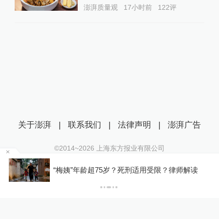
澎湃质量观
17小时前
122
评
关于澎湃
|
联系我们
|
法律声明
|
澎湃广告
©2014~
2026
上海东方报业有限公司
沪ICP证：沪B2-20170116 | 沪ICP备14003370号
因
“梅姨”年龄超75岁？死刑适用受限？律师解读
互联网新闻信息服务许可证：31120170006
江
沪公网安备 31010602000299号