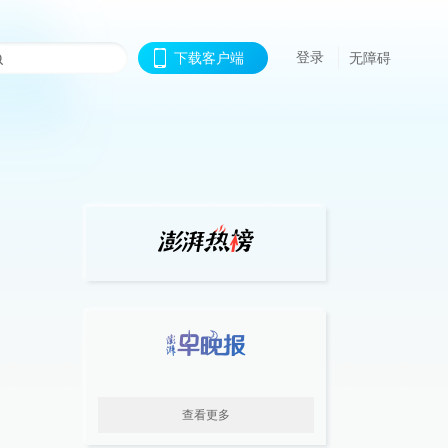
登录
下载客户端
无障碍
查看更多