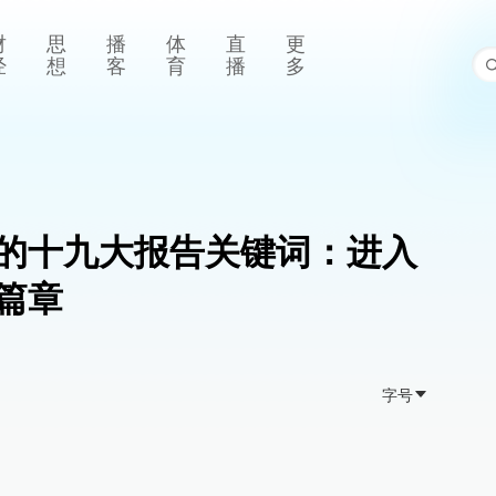
财
思
播
体
直
更
经
想
客
育
播
多
的十九大报告关键词：进入
篇章
字号