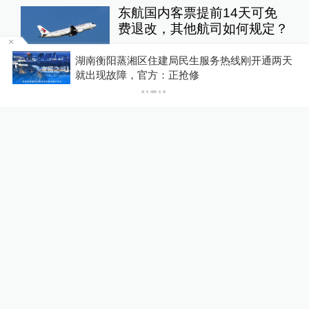
东航国内客票提前14天可免
费退改，其他航司如何规定？
10%公司
6小时前
87
评
为
湖南衡阳蒸湘区住建局民生服务热线刚开通两天
就出现故障，官方：正抢修
扫描“主播”｜主播利用未成年
人喊网友“爸爸”博流量，“母女
合拍”多账号被封禁
1
直击现场
11小时前
150
评
河南省2026年“三支一扶”笔试
成绩作废，将重新组织笔试
中国政库
5小时前
34
评
U17国足三连胜晋级明日之星
半决赛，定位球成最大亮点