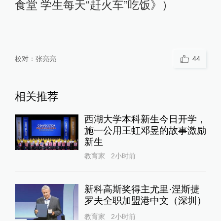
食堂 学生每天“赶火车”吃饭》）
校对：
张亮亮
44
相关推荐
西湖大学本科新生今日开学，
施一公用王虹邓昱的故事激励
新生
教育家
2小时前
新科高斯奖得主尤里·涅斯捷
罗夫全职加盟港中文（深圳）
教育家
2小时前