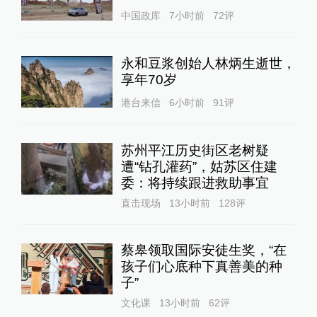
中国政库
7小时前
72
评
永和豆浆创始人林炳生逝世，
享年70岁
港台来信
6小时前
91
评
苏州平江历史街区老树疑
遭“钻孔灌药”，姑苏区住建
委：将持续跟进救助事宜
直击现场
13小时前
128
评
蔡皋领取国际安徒生奖，“在
孩子们心底种下真善美的种
子”
文化课
13小时前
62
评