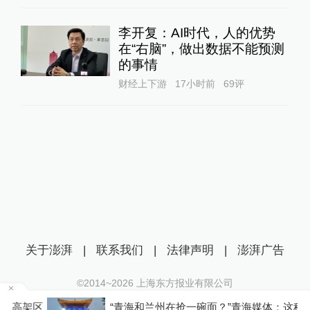
李开复：AI时代，人的优势
在“右脑”，做出数据不能预测
的事情
财经上下游
17小时前
69
评
关于澎湃
|
联系我们
|
法律声明
|
澎湃广告
©2014~
2026
上海东方报业有限公司
沪ICP证：沪B2-20170116 | 沪ICP备14003370号
架区
“青海和兰州在抢一碗面？”青海媒体：这种说