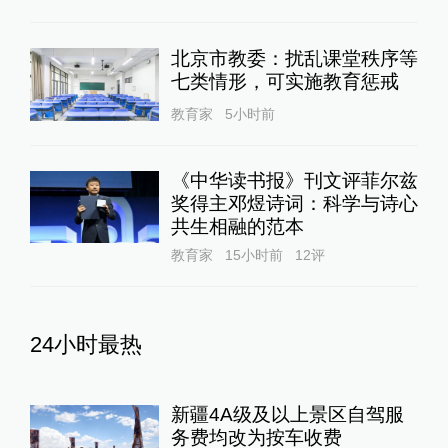
北京市教委：扰乱课堂秩序等
七类情形，可实施教育惩戒
教育家
5小时前
《中华读书报》刊文评菲尔兹
奖得主邓煜诗词：科学与诗心
共生相融的范本
教育家
15小时前
12
评
24小时最热
新疆4A级及以上景区自驾服
务费均改为按车收费