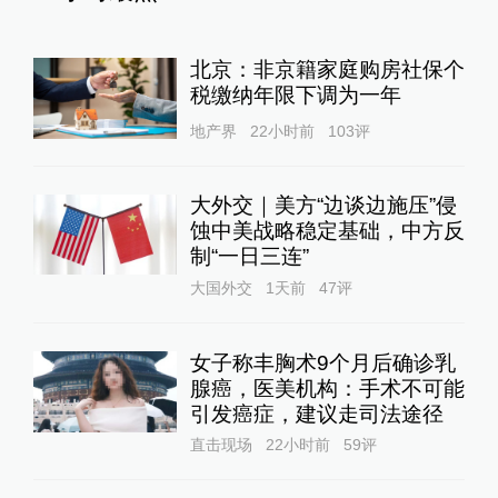
北京：非京籍家庭购房社保个
税缴纳年限下调为一年
地产界
22小时前
103
评
大外交｜美方“边谈边施压”侵
蚀中美战略稳定基础，中方反
制“一日三连”
大国外交
1天前
47
评
女子称丰胸术9个月后确诊乳
腺癌，医美机构：手术不可能
引发癌症，建议走司法途径
直击现场
22小时前
59
评