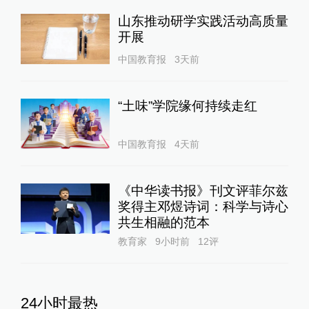
山东推动研学实践活动高质量
开展
中国教育报
3天前
“土味”学院缘何持续走红
中国教育报
4天前
《中华读书报》刊文评菲尔兹
奖得主邓煜诗词：科学与诗心
共生相融的范本
教育家
9小时前
12
评
24小时最热