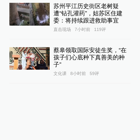
苏州平江历史街区老树疑
遭“钻孔灌药”，姑苏区住建
委：将持续跟进救助事宜
直击现场
7小时前
119
评
蔡皋领取国际安徒生奖，“在
孩子们心底种下真善美的种
子”
文化课
8小时前
59
评