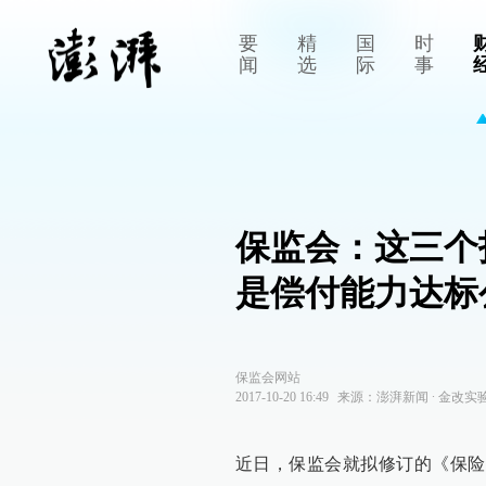
要
精
国
时
闻
选
际
事
保监会：这三个
是偿付能力达标
保监会网站
2017-10-20 16:49
来源：
澎湃新闻
∙
金改实
近日，保监会就拟修订的《保险