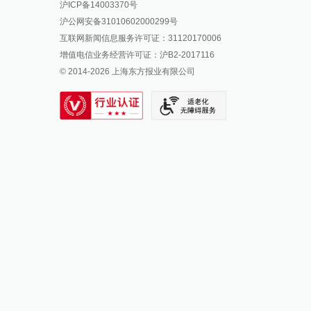
沪ICP备14003370号
报料邮箱: news@thepaper.cn
澎湃新闻公众号
沪公网安备31010602000299号
澎湃新闻抖音号
互联网新闻信息服务许可证：31120170006
派生万物开放平台
增值电信业务经营许可证：沪B2-2017116
© 2014-
2026
上海东方报业有限公司
IP SHANGHAI
SIXTH TONE