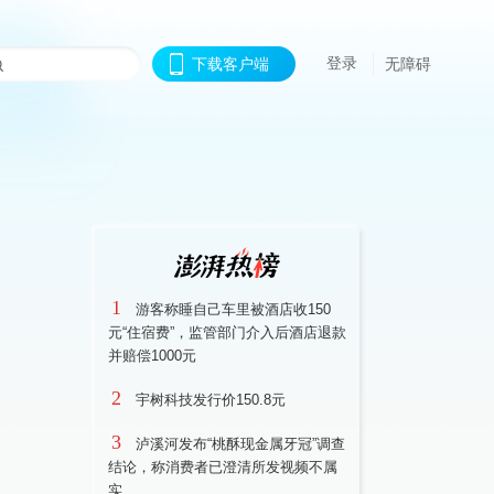
登录
下载客户端
无障碍
1
游客称睡自己车里被酒店收150
元“住宿费”，监管部门介入后酒店退款
并赔偿1000元
2
宇树科技发行价150.8元
3
泸溪河发布“桃酥现金属牙冠”调查
结论，称消费者已澄清所发视频不属
实