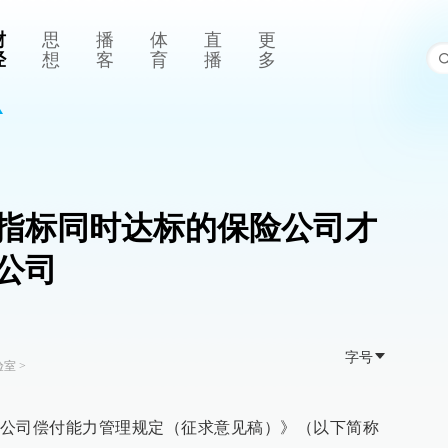
财
思
播
体
直
更
经
想
客
育
播
多
指标同时达标的保险公司才
公司
字号
验室
>
公司偿付能力管理规定（征求意见稿）》（以下简称