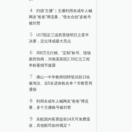
4
扫描“主播”｜主播利用未成年人喊
网友“爸爸”博流量，“母女合拍”多账号
被封禁
5
U17国足三连胜晋级明日之星半
决赛，定位球成最大亮点
6
300万元行贿、“定制”标书、现场
厕所协商，河南某医院2.33亿元工程
串标案细节披露
7
佛山一中学教师招聘笔试前13名
被淘汰、后5名进体检名单？市教育局
通报
8
利用未成年人喊网友“爸爸”博流
量，多个主播账号被封禁
9
东航国内客票提前14天可免费退
改，其他航司如何规定？