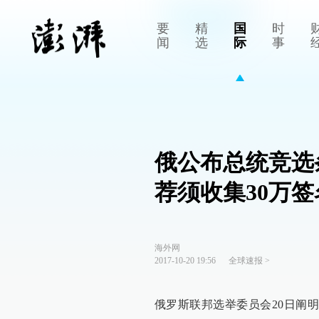
要
精
国
时
闻
选
际
事
俄公布总统竞选
荐须收集30万签
海外网
2017-10-20 19:56
全球速报
>
俄罗斯联邦选举委员会20日阐明