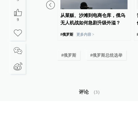
餐厅爆炸已致3死21伤，
从菜贩、沙滩到电商仓库，俄乌
9
自制炸弹袭击
无人机战如何急剧升级外溢？
#
俄罗斯
更多内容 >
#
俄罗斯
#
俄罗斯总统选举
评论
（
3
）