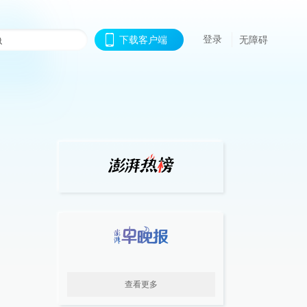
登录
下载客户端
无障碍
查看更多