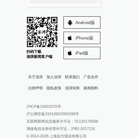
Android版
iPhone版
扫码下载
iPad版
澎湃新闻客户端
关于澎湃
加入澎湃
联系我们
广告合作
法律声明
隐私政策
澎湃矩阵
新闻报料
报料热线: 021-962866
澎湃新闻微博
沪ICP备14003370号
报料邮箱: news@thepaper.cn
澎湃新闻公众号
沪公网安备31010602000299号
澎湃新闻抖音号
互联网新闻信息服务许可证：31120170006
派生万物开放平台
增值电信业务经营许可证：沪B2-2017116
© 2014-
2026
上海东方报业有限公司
IP SHANGHAI