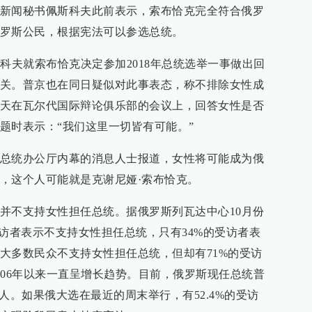
新闻秘书佩斯科夫此前表示，索布恰克完全符合俄罗
罗斯公民，根据宪法可以参选总统。
科夫就索布恰克决定参加2018年总统选举一事做出回
关。普京也在同日疑似对此事表态，称不排除女性成
天在瓦尔代国际辩论俱乐部的会议上，回答女性是否
题时表示：“我们这里一切皆有可能。”
总统办公厅内幕的消息人士报道，女性将可能成为俄
，这个人可能就是克谢尼娅·索布恰克。
并不支持女性担任总统。据俄罗斯列瓦达中心10月份
受访者表示不支持女性担任总统，只有34%的受访者表
大多数民众不支持女性担任总统，但却有71%的受访
006年以来一直呈增长趋势。目前，俄罗斯现任总统普
人。如果俄大选在最近的周末举行，有52.4%的受访