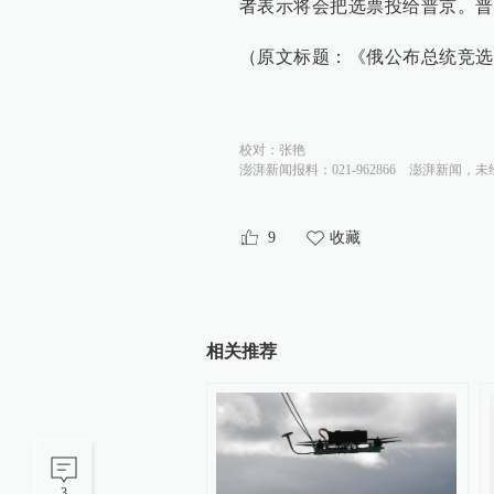
者表示将会把选票投给普京。普
（原文标题：《俄公布总统竞选
校对：
张艳
澎湃新闻报料：021-962866
澎湃新闻，未
9
收藏
相关推荐
3