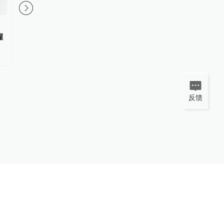
克里姆林宫否认策划女主持人竞
俄总统普京签署命令，
握
选总统，普京：不排除女性当选
自己2018年薪资
#
俄罗斯大选
更多内容 >
#
普京降薪
更多内容 >
反馈