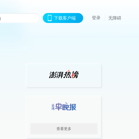
登录
下载客户端
无障碍
查看更多