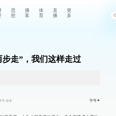
财
思
播
体
直
更
经
想
客
育
播
多
两步走”，我们这样走过
字号
湃号·政务