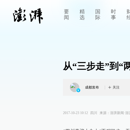
要
精
国
时
闻
选
际
事
从“三步走”到“
成都发布
关注
2017-10-23 10:12
四川
来源：
澎湃新闻·澎