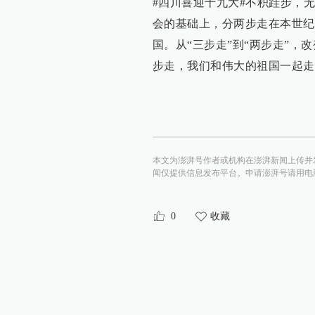
#四川喜迎十九大#不积跬步，
会的基础上，分两步走在本世纪
国。从“三步走”到“两步走”
步走，我们和伟大的祖国一起走
本文为澎湃号作者或机构在澎湃新闻上传并
闻仅提供信息发布平台。申请澎湃号请用电脑访问http:/
0
收藏