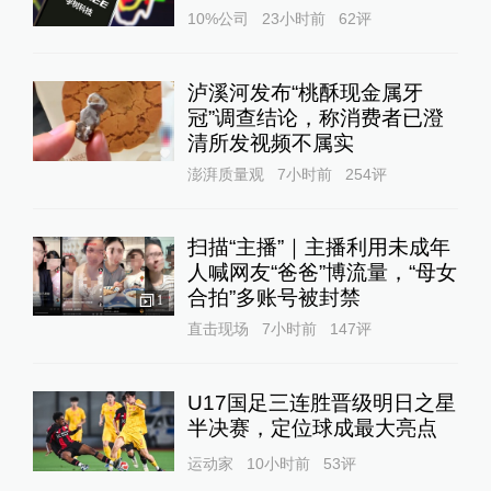
10%公司
23小时前
62
评
泸溪河发布“桃酥现金属牙
冠”调查结论，称消费者已澄
清所发视频不属实
澎湃质量观
7小时前
254
评
扫描“主播”｜主播利用未成年
人喊网友“爸爸”博流量，“母女
合拍”多账号被封禁
1
直击现场
7小时前
147
评
U17国足三连胜晋级明日之星
半决赛，定位球成最大亮点
运动家
10小时前
53
评