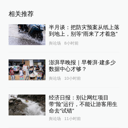
相关推荐
半月谈：把防灾预案从纸上落
到地上，别等“雨来了才着急”
舆论场
8小时前
澎湃早晚报｜早餐湃·建多少
数据中心才够？
舆论场
10小时前
经济日报：别让网红项目
带“险”运行，不能让游客用生
命去“试错”
舆论场
11小时前