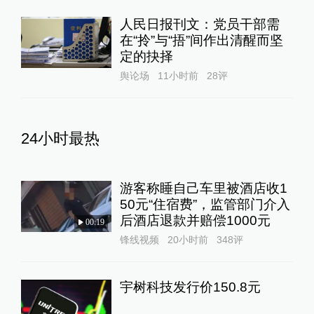
人民日报刊文：党员干部需
在“拎”与“捂”间作出清醒而坚
定的抉择
舆论场
11小时前
28
评
24小时最热
游客称睡自己车里被酒店收1
50元“住宿费”，监管部门介入
后酒店退款并赔偿1000元
00:19
锋线视频
20小时前
348
评
宇树科技发行价150.8元