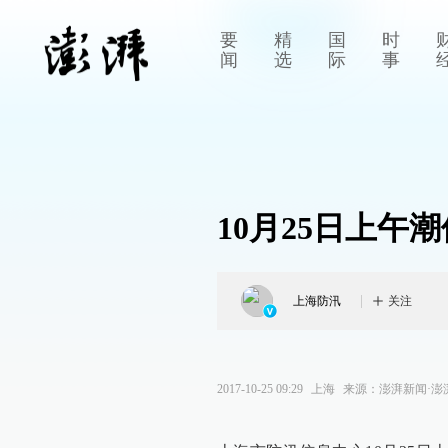
要
精
国
时
闻
选
际
事
10月25日上午
上海防汛
关注
2017-10-25 09:29
上海
来源：
澎湃新闻·澎