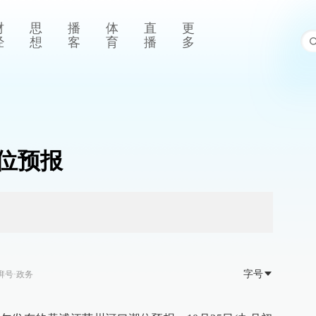
财
思
播
体
直
更
经
想
客
育
播
多
潮位预报
字号
湃号·政务