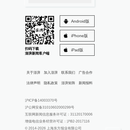
Android版
iPhone版
扫码下载
iPad版
澎湃新闻客户端
关于澎湃
加入澎湃
联系我们
广告合作
法律声明
隐私政策
澎湃矩阵
新闻报料
报料热线: 021-962866
澎湃新闻微博
沪ICP备14003370号
报料邮箱: news@thepaper.cn
澎湃新闻公众号
沪公网安备31010602000299号
澎湃新闻抖音号
互联网新闻信息服务许可证：31120170006
派生万物开放平台
增值电信业务经营许可证：沪B2-2017116
© 2014-
2026
上海东方报业有限公司
IP SHANGHAI