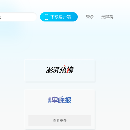
登录
下载客户端
无障碍
查看更多