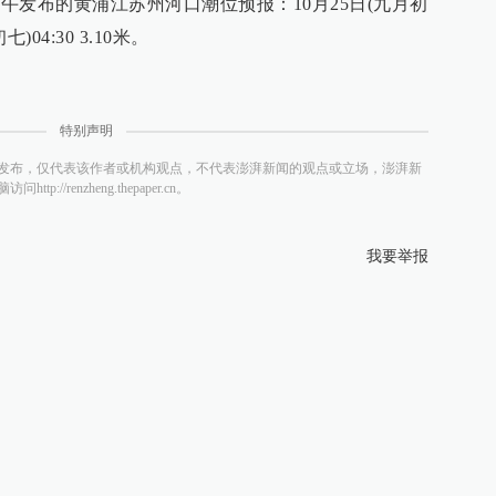
上午发布的黄浦江苏州河口潮位预报：10月25日(九月初
七)04:30 3.10米。
特别声明
发布，仅代表该作者或机构观点，不代表澎湃新闻的观点或立场，澎湃新
/renzheng.thepaper.cn。
我要举报