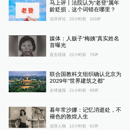
马上评丨法院认为“老登”属年
龄贬损，这个词错在哪里？
澎湃评论
23小时前
163
评
媒体：人贩子“梅姨”真实姓名
首曝光
直击现场
22小时前
75
评
联合国教科文组织确认北京为
2029年“世界建筑之都”
全球速报
21小时前
69
评
暮年常沙娜：记忆消逝处，不
褪色的敦煌人生
澎湃人物
12小时前
62
评