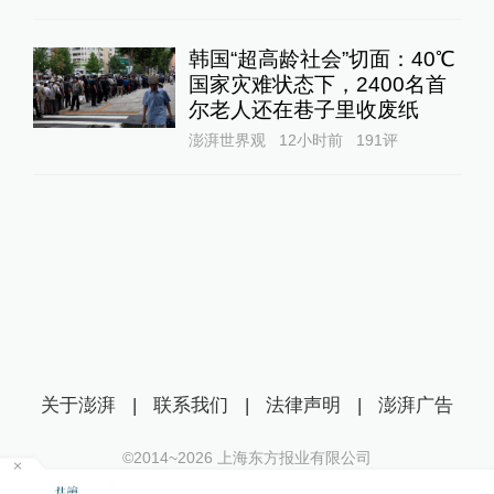
韩国“超高龄社会”切面：40℃
国家灾难状态下，2400名首
尔老人还在巷子里收废纸
澎湃世界观
12小时前
191
评
关于澎湃
|
联系我们
|
法律声明
|
澎湃广告
©2014~
2026
上海东方报业有限公司
沪ICP证：沪B2-20170116 | 沪ICP备14003370号