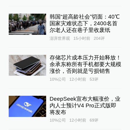
韩国“超高龄社会”切面：40℃
国家灾难状态下，2400名首
尔老人还在巷子里收废纸
澎湃世界观
15小时前
204
评
存储芯片成本压力开始释放！
余承东称所有手机都要大规模
涨价，否则就是亏损销售
10%公司
12小时前
53
评
DeepSeek宣布大幅涨价，业
内人士预计V4 Pro正式版即
将发布
10%公司
12小时前
69
评