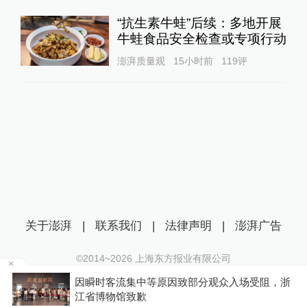
“抗生素牛蛙”后续：多地开展
牛蛙食品安全检查或专项行动
澎湃质量观
15小时前
119
评
关于澎湃
|
联系我们
|
法律声明
|
澎湃广告
©2014~
2026
上海东方报业有限公司
沪ICP证：沪B2-20170116 | 沪ICP备14003370号
因瞬时客流集中等原因致部分观众入场受阻，浙
互联网新闻信息服务许可证：31120170006
江省博物馆致歉