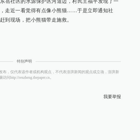
镇东岳社区的水源保护区河道边，村民王福平发现了一
，走近一看觉得有点像小熊猫……于是立即通知社
赶到现场，把小熊猫带走施救。
特别声明
发布，仅代表该作者或机构观点，不代表澎湃新闻的观点或立场，澎湃新
/renzheng.thepaper.cn。
我要举报