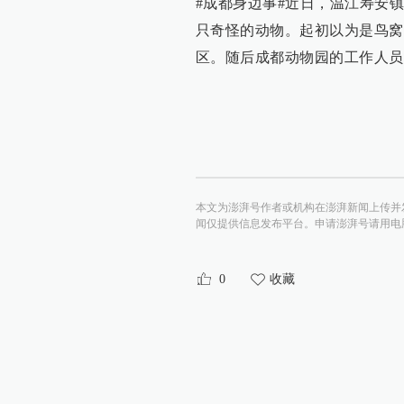
#成都身边事#近日，温江寿安
只奇怪的动物。起初以为是鸟窝
区。随后成都动物园的工作人员
本文为澎湃号作者或机构在澎湃新闻上传并
闻仅提供信息发布平台。申请澎湃号请用电脑访问http:/
0
收藏