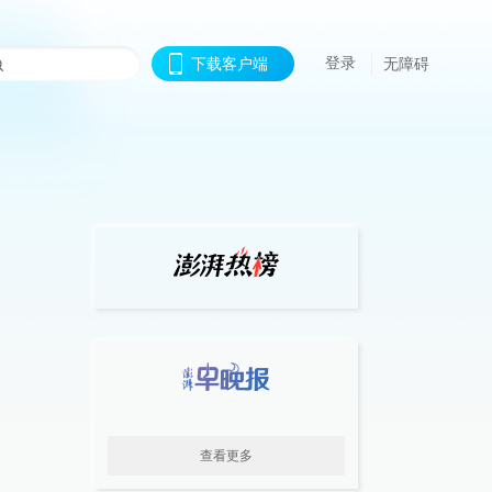
登录
下载客户端
无障碍
查看更多