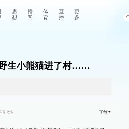
财
思
播
体
直
更
经
想
客
育
播
多
野生小熊猫进了村……
字号
湃号·政务