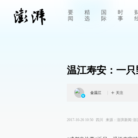
要
精
国
时
闻
选
际
事
温江寿安：一只
金温江
关注
2017-10-26 10:50
四川
来源：
澎湃新闻·澎