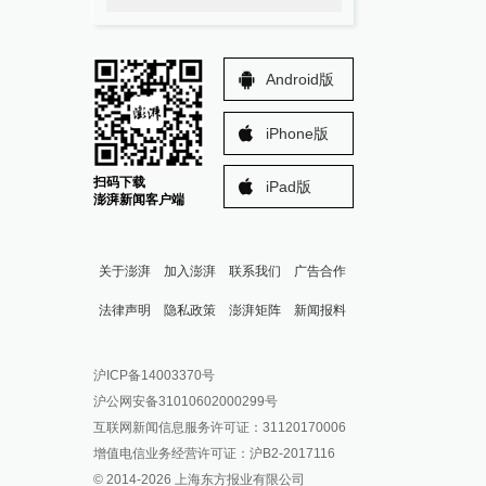
Android版
iPhone版
扫码下载
iPad版
澎湃新闻客户端
关于澎湃
加入澎湃
联系我们
广告合作
法律声明
隐私政策
澎湃矩阵
新闻报料
报料热线: 021-962866
澎湃新闻微博
沪ICP备14003370号
报料邮箱: news@thepaper.cn
澎湃新闻公众号
沪公网安备31010602000299号
澎湃新闻抖音号
互联网新闻信息服务许可证：31120170006
派生万物开放平台
增值电信业务经营许可证：沪B2-2017116
© 2014-
2026
上海东方报业有限公司
IP SHANGHAI