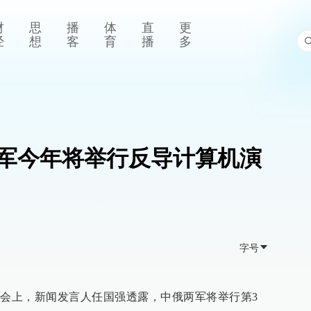
财
思
播
体
直
更
经
想
客
育
播
多
军今年将举行反导计算机演
字号
者会上，新闻发言人任国强透露，中俄两军将举行第3