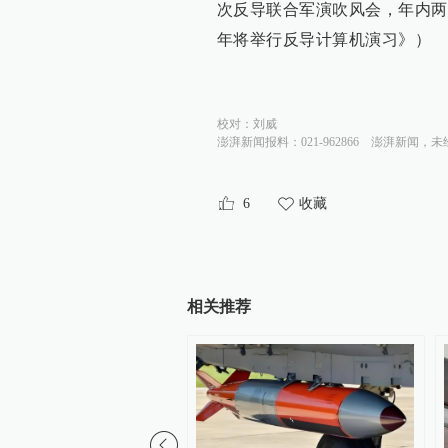
次反导联合军演吹风会，年内两
年将举行反导计算机演习》）
校对：
刘威
澎湃新闻报料：021-962866
澎湃新闻，未
6
收藏
相关推荐