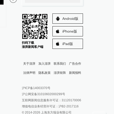
：
技术派｜新攻击型核潜艇发展引
国防部：日本“再军事化
发关注，“深海猎手”走向何方？
地区和平稳定的真正威
Android版
iPhone版
扫码下载
iPad版
澎湃新闻客户端
关于澎湃
加入澎湃
联系我们
广告合作
法律声明
隐私政策
澎湃矩阵
新闻报料
报料热线: 021-962866
澎湃新闻微博
沪ICP备14003370号
报料邮箱: news@thepaper.cn
澎湃新闻公众号
沪公网安备31010602000299号
澎湃新闻抖音号
互联网新闻信息服务许可证：31120170006
派生万物开放平台
增值电信业务经营许可证：沪B2-2017116
© 2014-
2026
上海东方报业有限公司
IP SHANGHAI