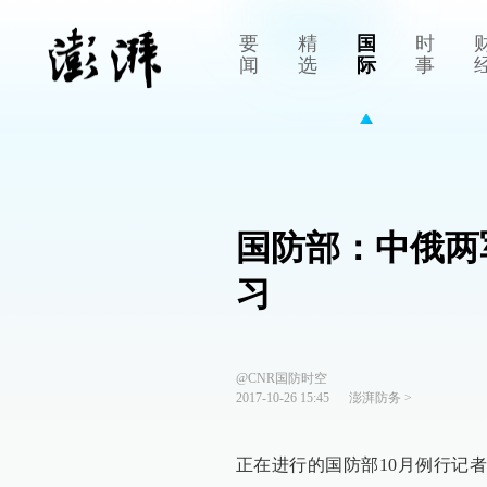
要
精
国
时
闻
选
际
事
国防部：中俄两
习
@CNR国防时空
2017-10-26 15:45
澎湃防务
>
正在进行的国防部10月例行记