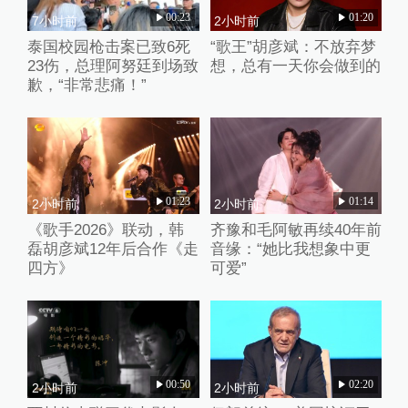
00:23
01:20
7小时前
2小时前
泰国校园枪击案已致6死
“歌王”胡彦斌：不放弃梦
23伤，总理阿努廷到场致
想，总有一天你会做到的
歉，“非常悲痛！”
01:23
01:14
2小时前
2小时前
《歌手2026》联动，韩
齐豫和毛阿敏再续40年前
磊胡彦斌12年后合作《走
音缘：“她比我想象中更
四方》
可爱”
00:50
02:20
2小时前
2小时前