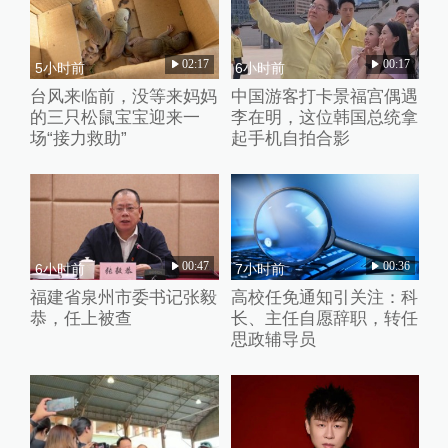
02:17
00:17
5小时前
6小时前
台风来临前，没等来妈妈
中国游客打卡景福宫偶遇
的三只松鼠宝宝迎来一
李在明，这位韩国总统拿
场“接力救助”
起手机自拍合影
00:47
00:36
6小时前
7小时前
福建省泉州市委书记张毅
高校任免通知引关注：科
恭，任上被查
长、主任自愿辞职，转任
思政辅导员