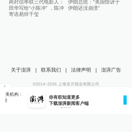
两封信串联三代电影人：
伊朗总统：“美国惊讶于
田华写给“小陈冲” ，陈冲
伊朗还没崩溃”
寄语易烊千玺
关于澎湃
|
联系我们
|
法律声明
|
澎湃广告
©2014~
2026
上海东方报业有限公司
沪ICP证：沪B2-20170116 | 沪ICP备14003370号
：
你有权知道更多
互联网新闻信息服务许可证：31120170006
下载APP
下载澎湃新闻客户端
沪公网安备 31010602000299号