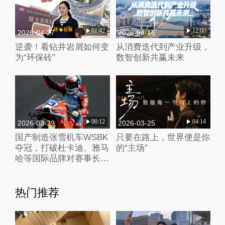
01:42
12:00
2026-04-27
2026-04-16
逆袭！看钻井岩屑如何变
从消费迭代到产业升级，
为“环保砖”
数智创新共赢未来
00:12
04:14
2026-03-29
2026-03-25
国产制造张雪机车WSBK
只要在路上，世界便是你
夺冠，打破杜卡迪、雅马
的“主场”
哈等国际品牌对赛事长期
垄断
热门推荐