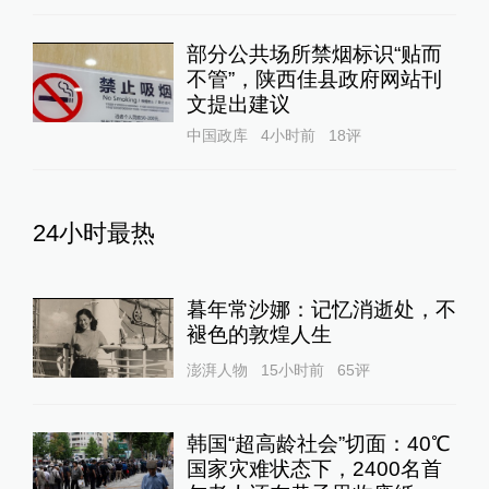
部分公共场所禁烟标识“贴而
不管”，陕西佳县政府网站刊
文提出建议
中国政库
4小时前
18
评
24小时最热
暮年常沙娜：记忆消逝处，不
褪色的敦煌人生
澎湃人物
15小时前
65
评
韩国“超高龄社会”切面：40℃
国家灾难状态下，2400名首