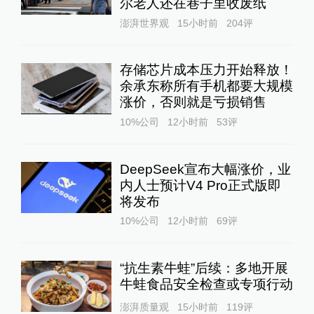
尔老人还在巷子里收废纸
澎湃世界观
15小时前
204
评
存储芯片成本压力开始释放！
余承东称所有手机都要大规模
涨价，否则就是亏损销售
10%公司
12小时前
53
评
DeepSeek宣布大幅涨价，业
内人士预计V4 Pro正式版即
将发布
10%公司
12小时前
69
评
“抗生素牛蛙”后续：多地开展
牛蛙食品安全检查或专项行动
澎湃质量观
15小时前
119
评