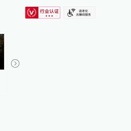
SIXTH TONE
大模型竞争白热化，张一鸣喊
存储芯片成本压力开始
话：字节跳动“拒绝蒸馏”，不用
承东称所有手机都要大
别人输出换榜单排名
价，否则就是亏损销售