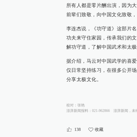
所有人都是零片酬出演，因为大
前辈们致敬，向中国文化致敬，
李连杰说，《功守道》这部片名
功夫来守住家园，传承我们的文
解功守道，了解中国武术和太极
据介绍，马云对中国武学的喜爱
仅日常坚持练习，在很多公开场
分享太极文化。
校对：
张艳
澎湃新闻报料：021-962866
澎湃新闻，未
138
收藏