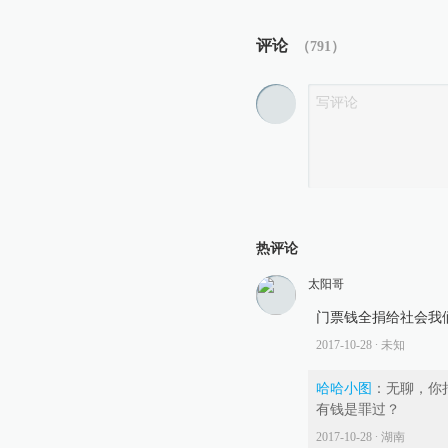
评论
（
791
）
热评论
太阳哥
门票钱全捐给社会我
2017-10-28
∙ 未知
哈哈小图
：
无聊，你
有钱是罪过？
2017-10-28
∙ 湖南