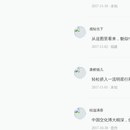
2017-11-10
∙ 未知
感知当下
从这图里看来，貌似
2017-11-02
∙ 福建
康桥猫儿
轻松挤入一流明星行
2017-11-01
∙ 未知
桔溢满香
中国交化博大精深，
2017-10-30
∙ 贵州