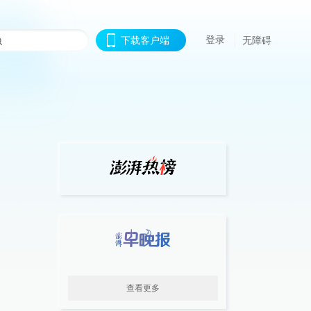
登录
下载客户端
无障碍
查看更多