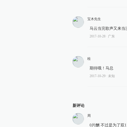
宝木先生
马云当完歌声又来当演
2017-10-28
∙ 广东
桂
期待哦！马总
2017-10-29
∙ 未知
新评论
周
0片酬 不过是为了双1