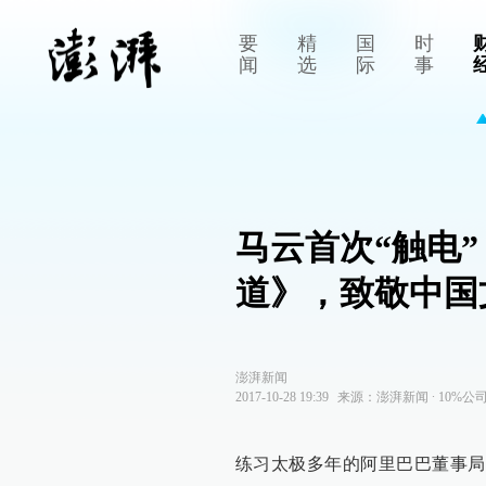
要
精
国
时
闻
选
际
事
马云首次“触电
道》，致敬中国
澎湃新闻
2017-10-28 19:39
来源：
澎湃新闻
∙
10%公
练习太极多年的阿里巴巴董事局