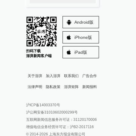
Android版
iPhone版
扫码下载
iPad版
澎湃新闻客户端
关于澎湃
加入澎湃
联系我们
广告合作
法律声明
隐私政策
澎湃矩阵
新闻报料
报料热线: 021-962866
澎湃新闻微博
沪ICP备14003370号
报料邮箱: news@thepaper.cn
澎湃新闻公众号
沪公网安备31010602000299号
澎湃新闻抖音号
互联网新闻信息服务许可证：31120170006
派生万物开放平台
增值电信业务经营许可证：沪B2-2017116
© 2014-
2026
上海东方报业有限公司
IP SHANGHAI