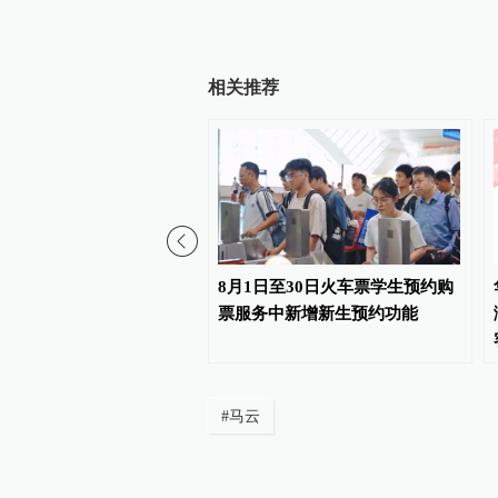
相关推荐
片成本压力开始释放！余
8月1日至30日火车票学生预约购
所有手机都要大规模涨
票服务中新增新生预约功能
则就是亏损销售
#
马云