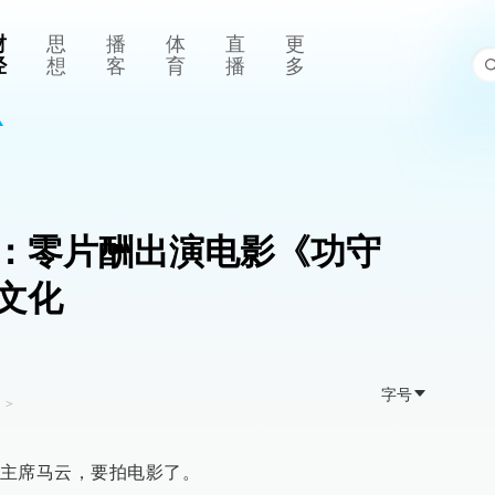
财
思
播
体
直
更
经
想
客
育
播
多
”：零片酬出演电影《功守
文化
字号
司
>
主席马云，要拍电影了。