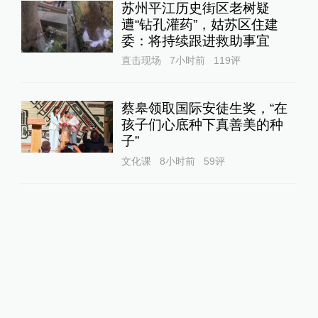
苏州平江历史街区老树疑
遭“钻孔灌药”，姑苏区住建
委：将持续跟进救助事宜
直击现场
7小时前
119
评
蔡皋领取国际安徒生奖，“在
孩子们心底种下真善美的种
子”
文化课
8小时前
59
评