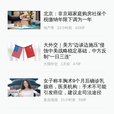
北京：非京籍家庭购房社保个
税缴纳年限下调为一年
地产界
22小时前
103
评
大外交｜美方“边谈边施压”侵
蚀中美战略稳定基础，中方反
制“一日三连”
大国外交
1天前
47
评
女子称丰胸术9个月后确诊乳
腺癌，医美机构：手术不可能
引发癌症，建议走司法途径
直击现场
21小时前
59
评