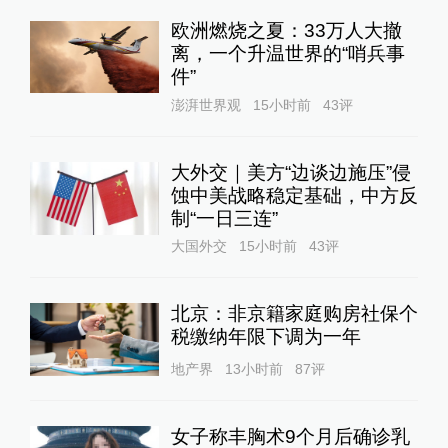
欧洲燃烧之夏：33万人大撤
离，一个升温世界的“哨兵事
件”
澎湃世界观
15小时前
43
评
大外交｜美方“边谈边施压”侵
蚀中美战略稳定基础，中方反
制“一日三连”
大国外交
15小时前
43
评
北京：非京籍家庭购房社保个
税缴纳年限下调为一年
地产界
13小时前
87
评
女子称丰胸术9个月后确诊乳