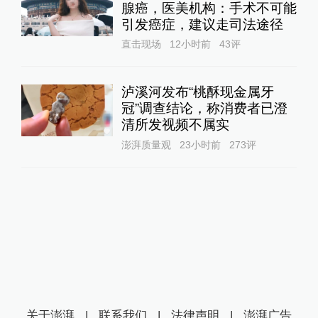
腺癌，医美机构：手术不可能
引发癌症，建议走司法途径
直击现场
12小时前
43
评
泸溪河发布“桃酥现金属牙
冠”调查结论，称消费者已澄
清所发视频不属实
澎湃质量观
23小时前
273
评
关于澎湃
|
联系我们
|
法律声明
|
澎湃广告