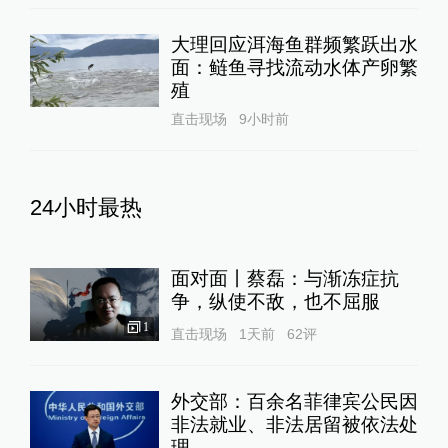
大理回应洱海鱼群频繁跃出水
面：鲢鱼寻找流动水体产卵繁
殖
直击现场
9小时前
24小时最热
面对面丨蔡磊：与渐冻症抗
争，纵使不敌，也不屈服
1
直击现场
1天前
62
评
外交部：百余名菲律宾公民因
非法就业、非法居留被依法处
理