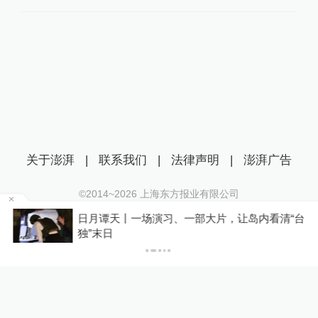
关于澎湃
|
联系我们
|
法律声明
|
澎湃广告
©2014~
2026
上海东方报业有限公司
沪ICP证：沪B2-20170116 | 沪ICP备14003370号
日月谭天丨一场演习、一部大片，让岛内看清“台
互联网新闻信息服务许可证：31120170006
P
独”末日
沪公网安备 31010602000299号