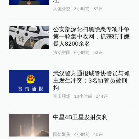
大国外交
8小时前
37
评
公安部深化扫黑除恶专项斗争
第一轮集中收网，抓获犯罪嫌
疑人8200余名
法治中国
6小时前
53
评
武汉警方通报城管协管员与摊
主发生冲突：3名协管员被刑
拘
直击现场
18小时前
244
评
中星4B卫星发射失利
国防聚焦
4小时前
40
评