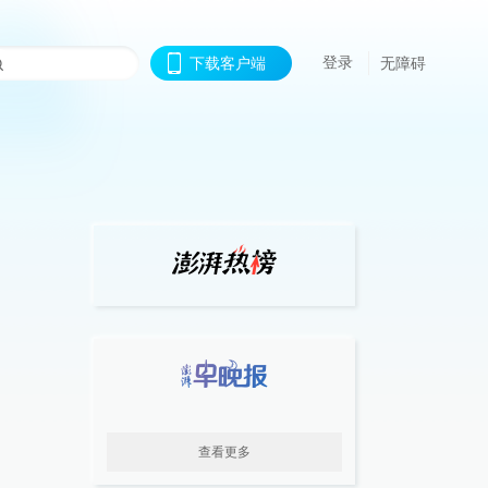
登录
下载客户端
无障碍
查看更多