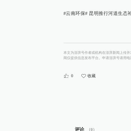
#云南环保# 昆明推行河道生态
本文为澎湃号作者或机构在澎湃新闻上传并
闻仅提供信息发布平台。申请澎湃号请用电脑访问http:/
0
收藏
评论
（
0
）