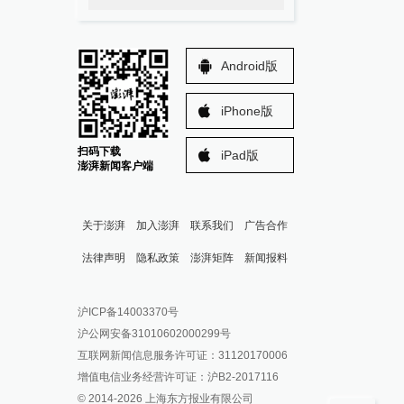
Android版
iPhone版
扫码下载
iPad版
澎湃新闻客户端
关于澎湃
加入澎湃
联系我们
广告合作
法律声明
隐私政策
澎湃矩阵
新闻报料
报料热线: 021-962866
澎湃新闻微博
沪ICP备14003370号
报料邮箱: news@thepaper.cn
澎湃新闻公众号
沪公网安备31010602000299号
澎湃新闻抖音号
互联网新闻信息服务许可证：31120170006
派生万物开放平台
增值电信业务经营许可证：沪B2-2017116
© 2014-
2026
上海东方报业有限公司
IP SHANGHAI