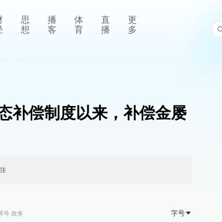
财
思
播
体
直
更
经
想
客
育
播
多
态补偿制度以来，补偿金屡
注
字号
湃号·政务