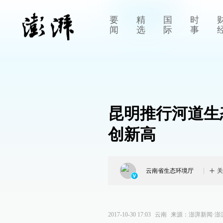
要
精
国
时
闻
选
际
事
昆明推行河道生
创新高
云南省生态环境厅
关
2017-10-30 17:03
云南
来源：
澎湃新闻·澎