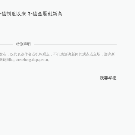
补偿制度以来 补偿金屡创新高
特别声明
发布，仅代表该作者或机构观点，不代表澎湃新闻的观点或立场，澎湃新
/renzheng.thepaper.cn。
我要举报