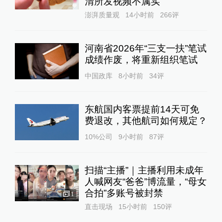
清所发视频不属实
澎湃质量观
14小时前
266
评
河南省2026年“三支一扶”笔试
成绩作废，将重新组织笔试
中国政库
8小时前
34
评
东航国内客票提前14天可免
费退改，其他航司如何规定？
10%公司
9小时前
87
评
扫描“主播”｜主播利用未成年
人喊网友“爸爸”博流量，“母女
合拍”多账号被封禁
1
直击现场
15小时前
150
评