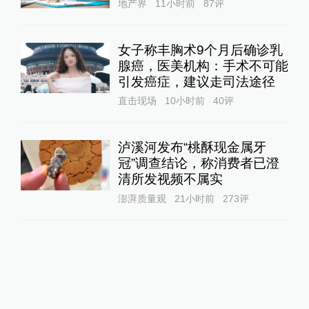
地产界
11小时前
87
评
女子称丰胸术9个月后确诊乳
腺癌，医美机构：手术不可能
引发癌症，建议走司法途径
直击现场
10小时前
40
评
泸溪河发布“桃酥现金属牙
冠”调查结论，称消费者已澄
清所发视频不属实
澎湃质量观
21小时前
273
评