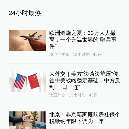
24小时最热
欧洲燃烧之夏：33万人大撤
离，一个升温世界的“哨兵事
件”
澎湃世界观
13小时前
43
评
大外交｜美方“边谈边施压”侵
蚀中美战略稳定基础，中方反
制“一日三连”
大国外交
13小时前
43
评
北京：非京籍家庭购房社保个
税缴纳年限下调为一年