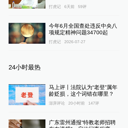
打虎记
6天前
59
评
今年6月全国查处违反中央八
项规定精神问题34700起
打虎记
2026-07-27
24小时最热
马上评丨法院认为“老登”属年
龄贬损，这个词错在哪里？
澎湃评论
20小时前
147
评
广东雷州通报“特教老师招聘