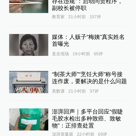
存在违规”：启动问责程序，
副校长被停职
教育家
21小时前
157
评
媒体：人贩子“梅姨”真实姓名
首曝光
直击现场
19小时前
65
评
“制茶大师”“烹饪大师”称号接
连作废，要解决的是什么问题
美数课
21小时前
37
评
澎湃回声｜多平台回应“假睫
毛胶水检出多种致癌、致敏
物”：正排查处置
澎湃质量观
22小时前
69
评