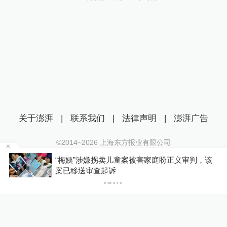
关于澎湃
|
联系我们
|
法律声明
|
澎湃广告
©2014~
2026
上海东方报业有限公司
沪ICP证：沪B2-20170116 | 沪ICP备14003370号
“梅姨”涉嫌拐卖儿童案被害家庭盼正义审判，该
互联网新闻信息服务许可证：31120170006
P
案已移送审查起诉
沪公网安备 31010602000299号