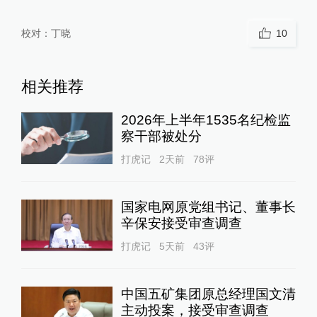
校对：
丁晓
10
相关推荐
2026年上半年1535名纪检监
察干部被处分
打虎记
2天前
78
评
国家电网原党组书记、董事长
辛保安接受审查调查
打虎记
5天前
43
评
中国五矿集团原总经理国文清
主动投案，接受审查调查