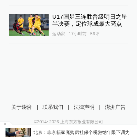
U17国足三连胜晋级明日之星
半决赛，定位球成最大亮点
运动家
17小时前
56
评
关于澎湃
|
联系我们
|
法律声明
|
澎湃广告
©2014~
2026
上海东方报业有限公司
沪ICP证：沪B2-20170116 | 沪ICP备14003370号
北京：非京籍家庭购房社保个税缴纳年限下调为