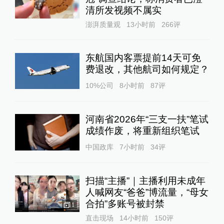
清所发视频不属实
澎湃质量观
13小时前
266
评
东航国内客票提前14天可免
费退改，其他航司如何规定？
10%公司
8小时前
87
评
河南省2026年“三支一扶”笔试
成绩作废，将重新组织笔试
中国政库
7小时前
34
评
扫描“主播”｜主播利用未成年
人喊网友“爸爸”博流量，“母女
合拍”多账号被封禁
1
直击现场
14小时前
150
评