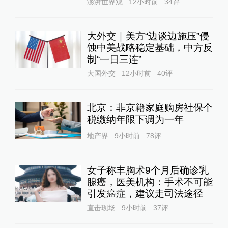
澎湃世界观
12小时前
34
评
大外交｜美方“边谈边施压”侵
蚀中美战略稳定基础，中方反
制“一日三连”
大国外交
12小时前
40
评
北京：非京籍家庭购房社保个
税缴纳年限下调为一年
地产界
9小时前
78
评
女子称丰胸术9个月后确诊乳
腺癌，医美机构：手术不可能
引发癌症，建议走司法途径
直击现场
9小时前
37
评