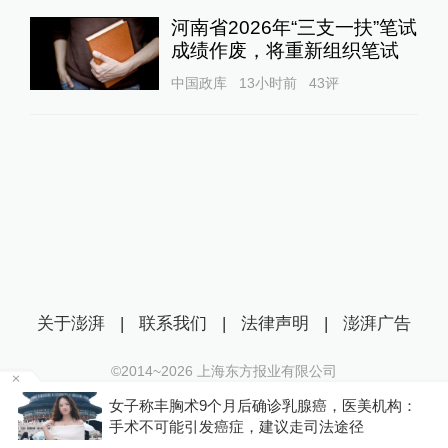
河南省2026年“三支一扶”笔试
成绩作废，将重新组织笔试
中国政库
13小时前
43
评
关于澎湃
|
联系我们
|
法律声明
|
澎湃广告
©2014~
2026
上海东方报业有限公司
沪ICP证：沪B2-20170116 | 沪ICP备14003370号
金舰
女子称丰胸术9个月后确诊乳腺癌，医美机构：
互联网新闻信息服务许可证：31120170006
手术不可能引发癌症，建议走司法途径