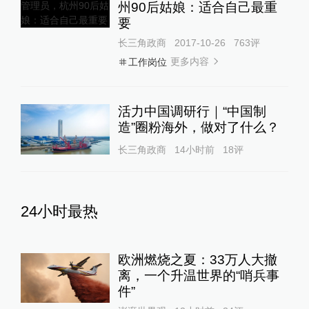
州90后姑娘：适合自己最重
要
长三角政商
2017-10-26
763
评
更多内容
工作岗位
活力中国调研行｜“中国制
造”圈粉海外，做对了什么？
长三角政商
14小时前
18
评
24小时最热
欧洲燃烧之夏：33万人大撤
离，一个升温世界的“哨兵事
件”