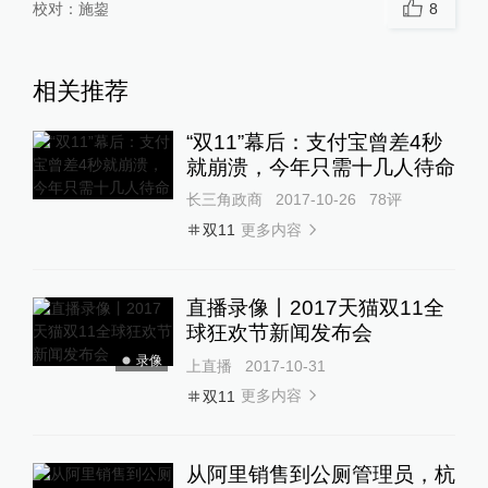
校对：
施鋆
8
相关推荐
“双11”幕后：支付宝曾差4秒
就崩溃，今年只需十几人待命
长三角政商
2017-10-26
78
评
更多内容
双11
直播录像丨2017天猫双11全
球狂欢节新闻发布会
录像
上直播
2017-10-31
更多内容
双11
从阿里销售到公厕管理员，杭