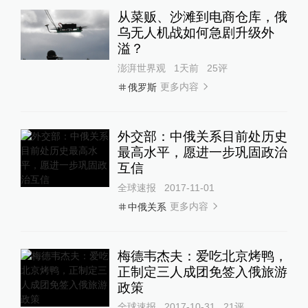
从菜贩、沙滩到电商仓库，俄
乌无人机战如何急剧升级外
溢？
澎湃世界观
1天前
25
评
更多内容
俄罗斯
外交部：中俄关系目前处历史
最高水平，愿进一步巩固政治
互信
全球速报
2017-11-01
更多内容
中俄关系
梅德韦杰夫：爱吃北京烤鸭，
正制定三人成团免签入俄旅游
政策
全球速报
2017-10-31
21
评