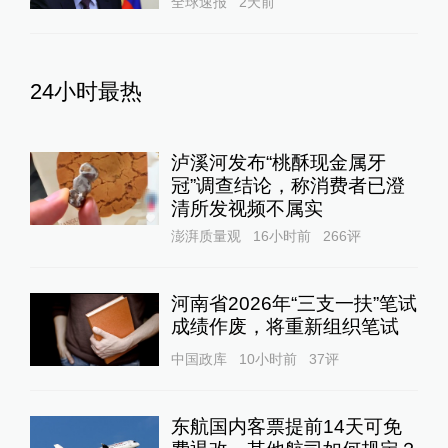
全球速报
2天前
24小时最热
泸溪河发布“桃酥现金属牙
冠”调查结论，称消费者已澄
清所发视频不属实
澎湃质量观
16小时前
266
评
河南省2026年“三支一扶”笔试
成绩作废，将重新组织笔试
中国政库
10小时前
37
评
东航国内客票提前14天可免