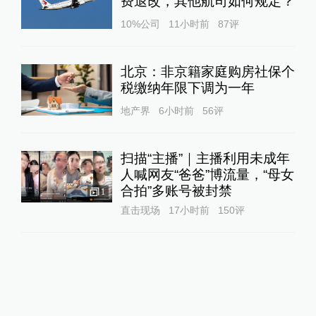
费退改，其他航司如何规定？
10%公司
11小时前
87
评
北京：非京籍家庭购房社保个
税缴纳年限下调为一年
地产界
6小时前
56
评
扫描“主播”｜主播利用未成年
人喊网友“爸爸”博流量，“母女
合拍”多账号被封禁
1
直击现场
17小时前
150
评