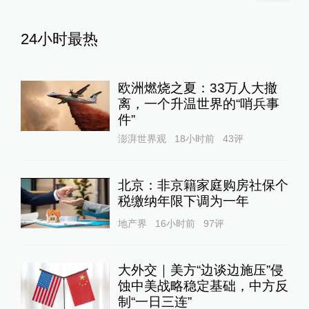
24小时最热
欧洲燃烧之夏：33万人大撤
离，一个升温世界的“哨兵事
件”
澎湃世界观
18小时前
43
评
北京：非京籍家庭购房社保个
税缴纳年限下调为一年
地产界
16小时前
97
评
大外交｜美方“边谈边施压”侵
蚀中美战略稳定基础，中方反
制“一日三连”