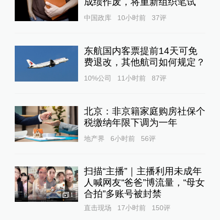
成绩作废，将重新组织笔试
中国政库
10小时前
37
评
东航国内客票提前14天可免
费退改，其他航司如何规定？
10%公司
11小时前
87
评
北京：非京籍家庭购房社保个
税缴纳年限下调为一年
地产界
6小时前
56
评
扫描“主播”｜主播利用未成年
人喊网友“爸爸”博流量，“母女
合拍”多账号被封禁
1
直击现场
17小时前
150
评