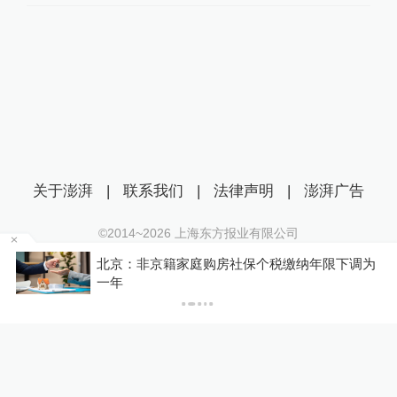
关于澎湃
|
联系我们
|
法律声明
|
澎湃广告
©2014~
2026
上海东方报业有限公司
沪ICP证：沪B2-20170116 | 沪ICP备14003370号
北京：非京籍家庭购房社保个税缴纳年限下调为
互联网新闻信息服务许可证：31120170006
P
一年
沪公网安备 31010602000299号