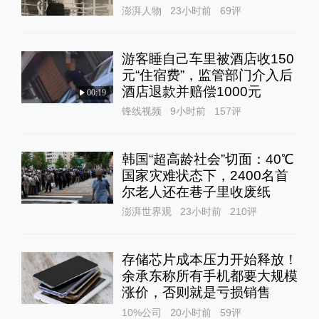
澎湃人物
23小时前
69
评
游客睡自己车里被酒店收150
元“住宿费”，监管部门介入后
酒店退款并赔偿1000元
00:19
锋线视频
9小时前
157
评
韩国“超高龄社会”切面：40℃
国家灾难状态下，2400名首
尔老人还在巷子里收废纸
澎湃世界观
23小时前
210
评
存储芯片成本压力开始释放！
余承东称所有手机都要大规模
涨价，否则就是亏损销售
10%公司
20小时前
59
评