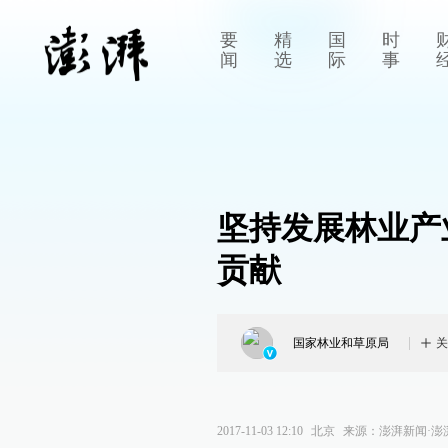
要
精
国
时
闻
选
际
事
坚持发展林业产
贡献
国家林业和草原局
关
2017-11-03 12:10
北京
来源：
澎湃新闻·澎