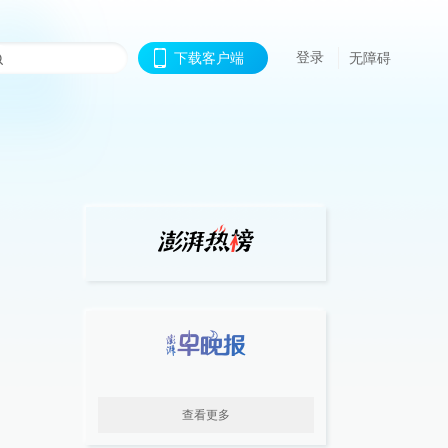
登录
下载客户端
无障碍
查看更多