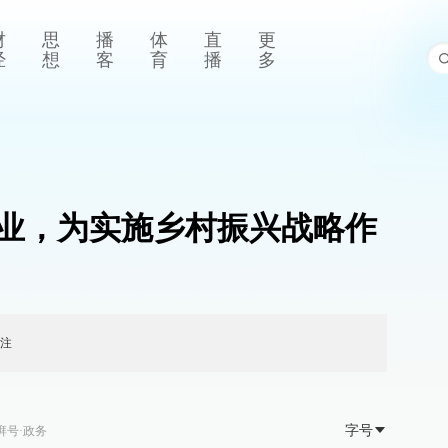
财
思
播
体
直
更
经
想
客
育
播
多
业，为实施乡村振兴战略作
注
字号
湃号·政务