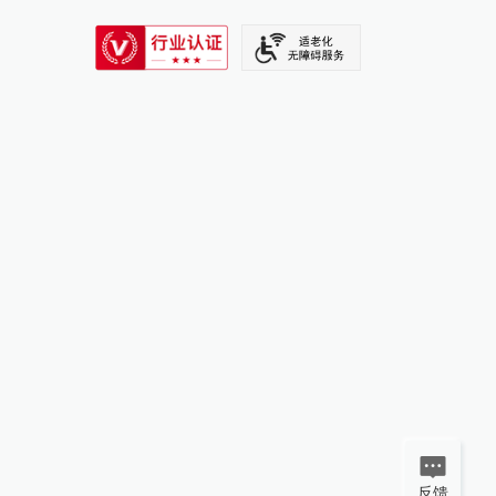
SIXTH TONE
反馈