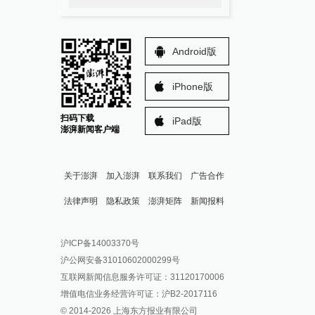
Android版
iPhone版
扫码下载
iPad版
澎湃新闻客户端
关于澎湃
加入澎湃
联系我们
广告合作
法律声明
隐私政策
澎湃矩阵
新闻报料
报料热线: 021-962866
澎湃新闻微博
沪ICP备14003370号
报料邮箱: news@thepaper.cn
澎湃新闻公众号
沪公网安备31010602000299号
澎湃新闻抖音号
互联网新闻信息服务许可证：31120170006
派生万物开放平台
增值电信业务经营许可证：沪B2-2017116
© 2014-
2026
上海东方报业有限公司
IP SHANGHAI