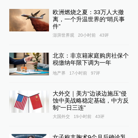
欧洲燃烧之夏：33万人大撤
离，一个升温世界的“哨兵事
件”
澎湃世界观
20小时前
43
评
北京：非京籍家庭购房社保个
税缴纳年限下调为一年
地产界
17小时前
97
评
大外交｜美方“边谈边施压”侵
蚀中美战略稳定基础，中方反
制“一日三连”
大国外交
19小时前
43
评
女子称丰胸术9个月后确诊乳