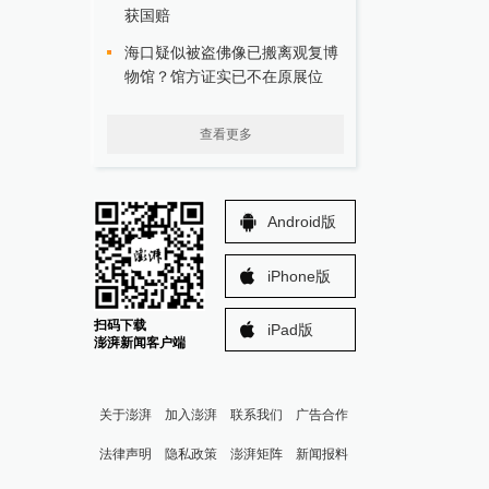
获国赔
海口疑似被盗佛像已搬离观复博
物馆？馆方证实已不在原展位
查看更多
Android版
iPhone版
扫码下载
iPad版
澎湃新闻客户端
关于澎湃
加入澎湃
联系我们
广告合作
法律声明
隐私政策
澎湃矩阵
新闻报料