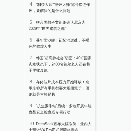
4
“制茶大师”“烹饪大师”称号接连作
废，要解决的是什么问题
5
联合国教科文组织确认北京为
2029年“世界建筑之都”
6
暮年常沙娜：记忆消逝处，不褪
色的敦煌人生
7
韩国“超高龄社会”切面：40℃国家
灾难状态下，2400名首尔老人还在巷
子里收废纸
8
存储芯片成本压力开始释放！余
承东称所有手机都要大规模涨价，否
则就是亏损销售
9
“抗生素牛蛙”后续：多地开展牛蛙
食品安全检查或专项行动
10
DeepSeek宣布大幅涨价，业内人
士预计V4 Pro正式版即将发布