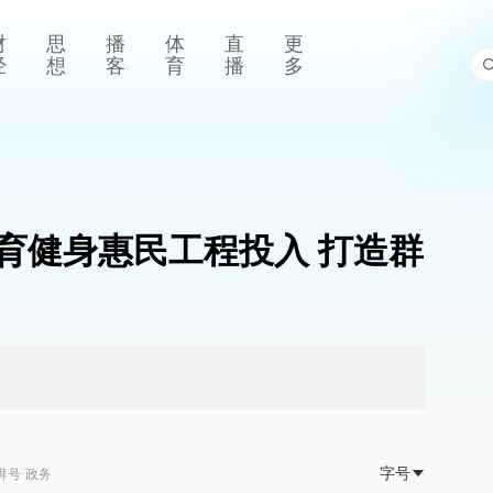
财
思
播
体
直
更
经
想
客
育
播
多
育健身惠民工程投入 打造群
字号
湃号·政务