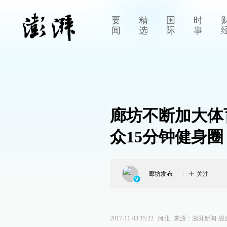
要
精
国
时
闻
选
际
事
廊坊不断加大体
众15分钟健身圈
廊坊发布
关注
2017-11-03 15:22
河北
来源：
澎湃新闻·澎