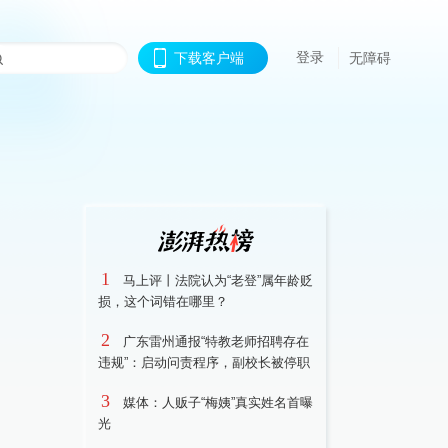
登录
下载客户端
无障碍
1
马上评丨法院认为“老登”属年龄贬
损，这个词错在哪里？
2
广东雷州通报“特教老师招聘存在
违规”：启动问责程序，副校长被停职
3
媒体：人贩子“梅姨”真实姓名首曝
光