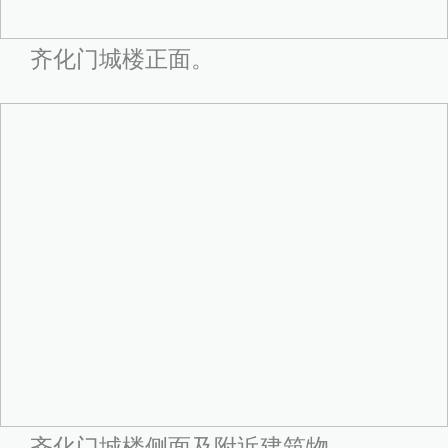
齐化门城楼正面。
齐化门城楼侧面及附近建筑物。