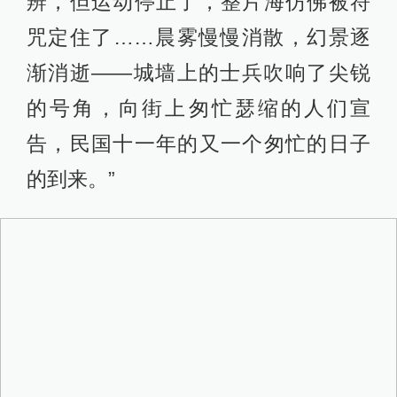
辨，但运动停止了，整片海仿佛被符
咒定住了……晨雾慢慢消散，幻景逐
渐消逝——城墙上的士兵吹响了尖锐
的号角，向街上匆忙瑟缩的人们宣
告，民国十一年的又一个匆忙的日子
的到来。”