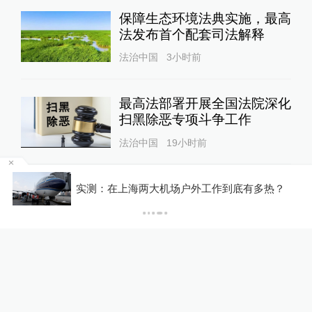
保障生态环境法典实施，最高
法发布首个配套司法解释
法治中国
3小时前
最高法部署开展全国法院深化
扫黑除恶专项斗争工作
法治中国
19小时前
千
最高检定点帮扶办联合云南省
实测：在上海两大机场户外工作到底有多热？
检察院举办夏令营活动
法治中国
1天前
马某林抢劫再审抗诉案等作为
最高检指导性案例发布