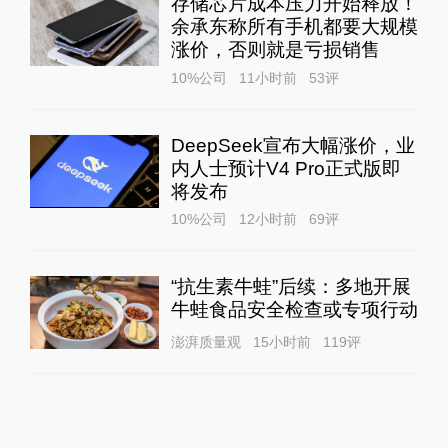
存储芯片成本压力开始释放！
余承东称所有手机都要大规模
涨价，否则就是亏损销售
10%公司
11小时前
53
评
DeepSeek宣布大幅涨价，业
内人士预计V4 Pro正式版即
将发布
10%公司
12小时前
69
评
“抗生素牛蛙”后续：多地开展
牛蛙食品安全检查或专项行动
澎湃质量观
15小时前
119
评