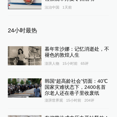
法治中国
1天前
24小时最热
暮年常沙娜：记忆消逝处，不
褪色的敦煌人生
澎湃人物
15小时前
65
评
韩国“超高龄社会”切面：40℃
国家灾难状态下，2400名首
尔老人还在巷子里收废纸
澎湃世界观
15小时前
204
评