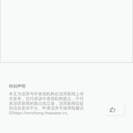
特别声明
本文为澎湃号作者或机构在澎湃新闻上传
并发布，仅代表该作者或机构观点，不代
表澎湃新闻的观点或立场，澎湃新闻仅提
供信息发布平台。申请澎湃号请用电脑访
问https://renzheng.thepaper.cn。